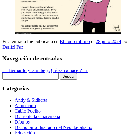
Esta entrada fue publicada en
El nudo infinito
el
28 julio 2024
por
Daniel Paz
.
Navegación de entradas
←
Bernardo y la nube
¿Qué van a hacer?
→
Buscar:
Categorías
Andy & Sidharta
Animación
Cablo Poelho
Diario de la Cuarentena
Dibujos
Diccionario Ilustrado del Neoliberalismo
Educación