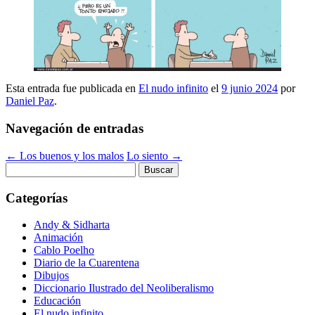
Esta entrada fue publicada en
El nudo infinito
el
9 junio 2024
por
Daniel Paz
.
Navegación de entradas
←
Los buenos y los malos
Lo siento
→
Buscar:
Categorías
Andy & Sidharta
Animación
Cablo Poelho
Diario de la Cuarentena
Dibujos
Diccionario Ilustrado del Neoliberalismo
Educación
El nudo infinito