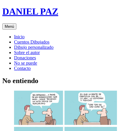
Saltar
DANIEL PAZ
al
contenido
Menú
Inicio
Cuentos Dibujados
Dibujo personalizado
Sobre el autor
Donaciones
No se puede
Contacto
No entiendo