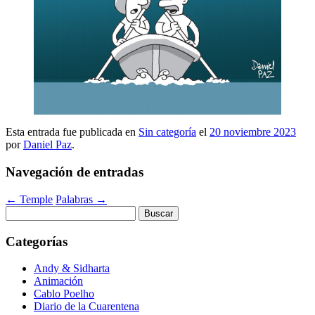
Esta entrada fue publicada en
Sin categoría
el
20 noviembre 2023
por
Daniel Paz
.
Navegación de entradas
←
Temple
Palabras
→
Buscar:
Categorías
Andy & Sidharta
Animación
Cablo Poelho
Diario de la Cuarentena