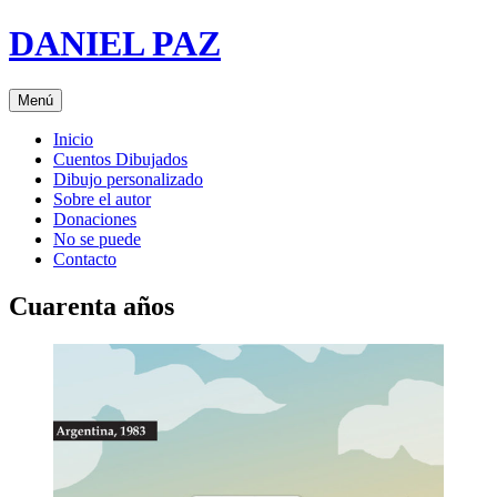
Saltar
DANIEL PAZ
al
contenido
Menú
Inicio
Cuentos Dibujados
Dibujo personalizado
Sobre el autor
Donaciones
No se puede
Contacto
Cuarenta años