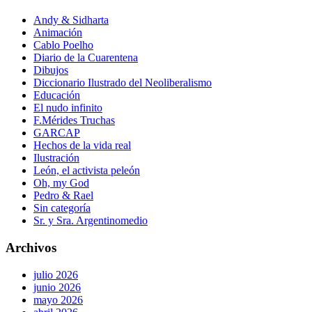
Andy & Sidharta
Animación
Cablo Poelho
Diario de la Cuarentena
Dibujos
Diccionario Ilustrado del Neoliberalismo
Educación
El nudo infinito
F.Mérides Truchas
GARCAP
Hechos de la vida real
Ilustración
León, el activista peleón
Oh, my God
Pedro & Rael
Sin categoría
Sr. y Sra. Argentinomedio
Archivos
julio 2026
junio 2026
mayo 2026