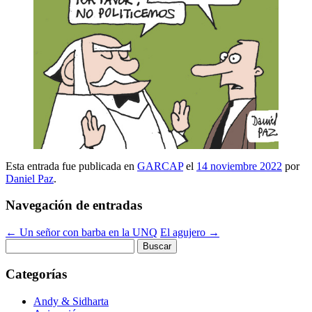
Esta entrada fue publicada en
GARCAP
el
14 noviembre 2022
por
Daniel Paz
.
Navegación de entradas
←
Un señor con barba en la UNQ
El agujero
→
Buscar:
Categorías
Andy & Sidharta