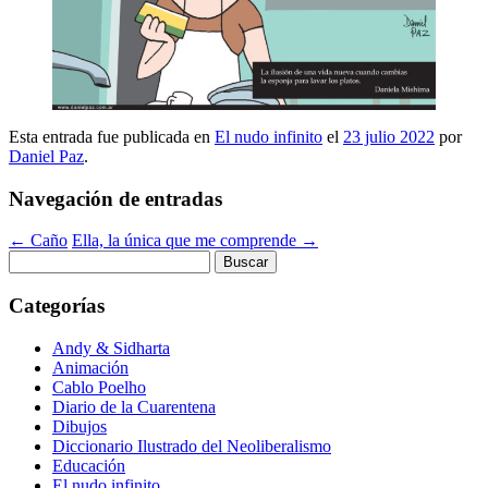
Esta entrada fue publicada en
El nudo infinito
el
23 julio 2022
por
Daniel Paz
.
Navegación de entradas
←
Caño
Ella, la única que me comprende
→
Buscar:
Categorías
Andy & Sidharta
Animación
Cablo Poelho
Diario de la Cuarentena
Dibujos
Diccionario Ilustrado del Neoliberalismo
Educación
El nudo infinito