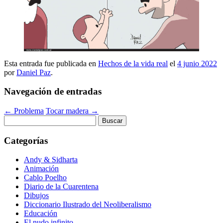
Esta entrada fue publicada en
Hechos de la vida real
el
4 junio 2022
por
Daniel Paz
.
Navegación de entradas
←
Problema
Tocar madera
→
Buscar:
Categorías
Andy & Sidharta
Animación
Cablo Poelho
Diario de la Cuarentena
Dibujos
Diccionario Ilustrado del Neoliberalismo
Educación
El nudo infinito