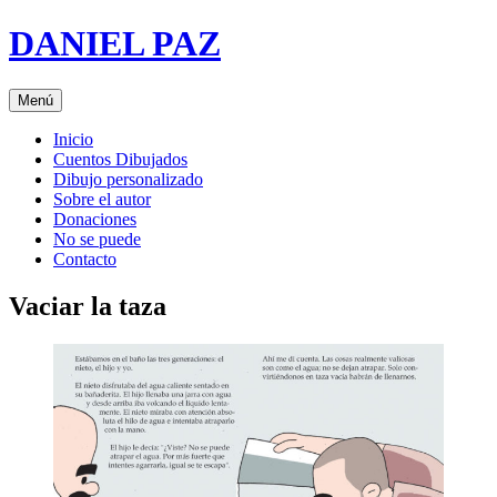
Saltar
DANIEL PAZ
al
contenido
Menú
Inicio
Cuentos Dibujados
Dibujo personalizado
Sobre el autor
Donaciones
No se puede
Contacto
Vaciar la taza