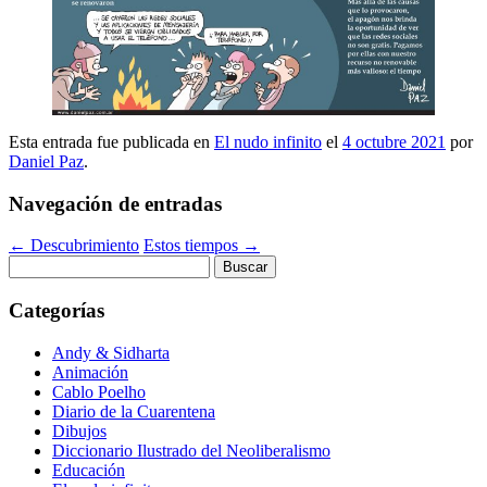
Esta entrada fue publicada en
El nudo infinito
el
4 octubre 2021
por
Daniel Paz
.
Navegación de entradas
←
Descubrimiento
Estos tiempos
→
Buscar:
Categorías
Andy & Sidharta
Animación
Cablo Poelho
Diario de la Cuarentena
Dibujos
Diccionario Ilustrado del Neoliberalismo
Educación