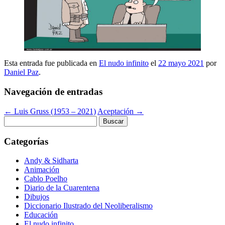
Esta entrada fue publicada en
El nudo infinito
el
22 mayo 2021
por
Daniel Paz
.
Navegación de entradas
←
Luis Gruss (1953 – 2021)
Aceptación
→
Buscar:
Categorías
Andy & Sidharta
Animación
Cablo Poelho
Diario de la Cuarentena
Dibujos
Diccionario Ilustrado del Neoliberalismo
Educación
El nudo infinito