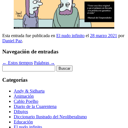
Esta entrada fue publicada en
El nudo infinito
el
28 marzo 2021
por
Daniel Paz
.
Navegación de entradas
←
Estos tiempos
Palabras
→
Buscar:
Categorías
Andy & Sidharta
Animación
Cablo Poelho
Diario de la Cuarentena
Dibujos
Diccionario Ilustrado del Neoliberalismo
Educación
El nudo infinito