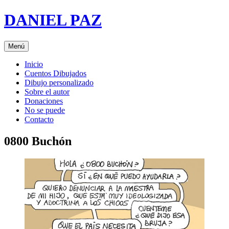
Saltar
DANIEL PAZ
al
contenido
Menú
Inicio
Cuentos Dibujados
Dibujo personalizado
Sobre el autor
Donaciones
No se puede
Contacto
0800 Buchón