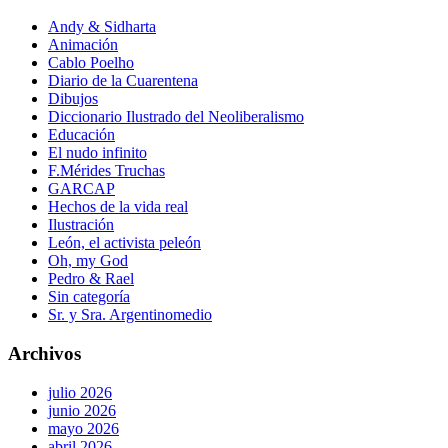
Andy & Sidharta
Animación
Cablo Poelho
Diario de la Cuarentena
Dibujos
Diccionario Ilustrado del Neoliberalismo
Educación
El nudo infinito
F.Mérides Truchas
GARCAP
Hechos de la vida real
Ilustración
León, el activista peleón
Oh, my God
Pedro & Rael
Sin categoría
Sr. y Sra. Argentinomedio
Archivos
julio 2026
junio 2026
mayo 2026
abril 2026