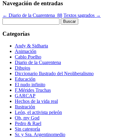
Navegación de entradas
←
Diario de la Cuarentena_88
Textos sagrados
→
Buscar:
Categorías
Andy & Sidharta
Animación
Cablo Poelho
Diario de la Cuarentena
Dibujos
Diccionario Ilustrado del Neoliberalismo
Educación
El nudo infinito
F.Mérides Truchas
GARCAP
Hechos de la vida real
Ilustración
León, el activista peleón
Oh, my God
Pedro & Rael
Sin categoría
Sr. y Sra. Argentinomedio