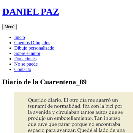
Saltar
DANIEL PAZ
al
contenido
Menú
Inicio
Cuentos Dibujados
Dibujo personalizado
Sobre el autor
Donaciones
No se puede
Contacto
Diario de la Cuarentena_89