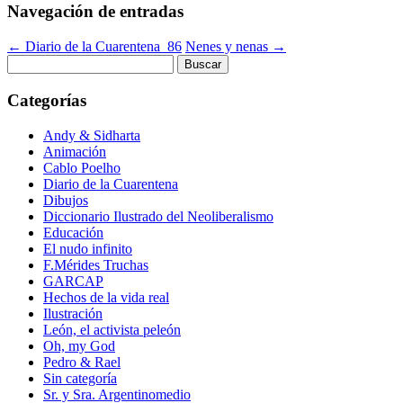
Navegación de entradas
←
Diario de la Cuarentena_86
Nenes y nenas
→
Buscar:
Categorías
Andy & Sidharta
Animación
Cablo Poelho
Diario de la Cuarentena
Dibujos
Diccionario Ilustrado del Neoliberalismo
Educación
El nudo infinito
F.Mérides Truchas
GARCAP
Hechos de la vida real
Ilustración
León, el activista peleón
Oh, my God
Pedro & Rael
Sin categoría
Sr. y Sra. Argentinomedio