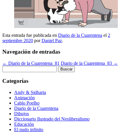
Esta entrada fue publicada en
Diario de la Cuarentena
el
2
septiembre 2020
por
Daniel Paz
.
Navegación de entradas
←
Diario de la Cuarentena_81
Diario de la Cuarentena_83
→
Buscar:
Categorías
Andy & Sidharta
Animación
Cablo Poelho
Diario de la Cuarentena
Dibujos
Diccionario Ilustrado del Neoliberalismo
Educación
El nudo infinito