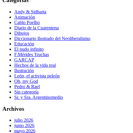
Categorías
Andy & Sidharta
Animación
Cablo Poelho
Diario de la Cuarentena
Dibujos
Diccionario Ilustrado del Neoliberalismo
Educación
El nudo infinito
F.Mérides Truchas
GARCAP
Hechos de la vida real
Ilustración
León, el activista peleón
Oh, my God
Pedro & Rael
Sin categoría
Sr. y Sra. Argentinomedio
Archivos
julio 2026
junio 2026
mayo 2026