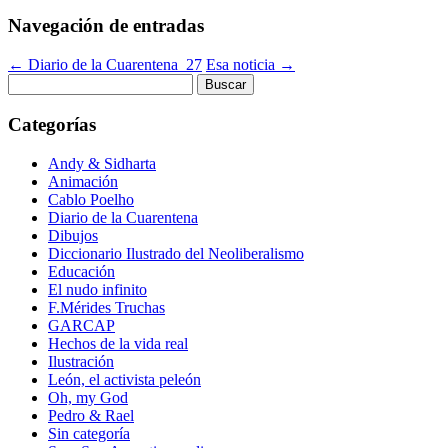
Navegación de entradas
←
Diario de la Cuarentena_27
Esa noticia
→
Buscar:
Categorías
Andy & Sidharta
Animación
Cablo Poelho
Diario de la Cuarentena
Dibujos
Diccionario Ilustrado del Neoliberalismo
Educación
El nudo infinito
F.Mérides Truchas
GARCAP
Hechos de la vida real
Ilustración
León, el activista peleón
Oh, my God
Pedro & Rael
Sin categoría