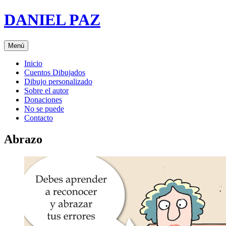
Saltar
DANIEL PAZ
al
contenido
Menú
Inicio
Cuentos Dibujados
Dibujo personalizado
Sobre el autor
Donaciones
No se puede
Contacto
Abrazo