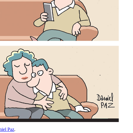
iel Paz
.