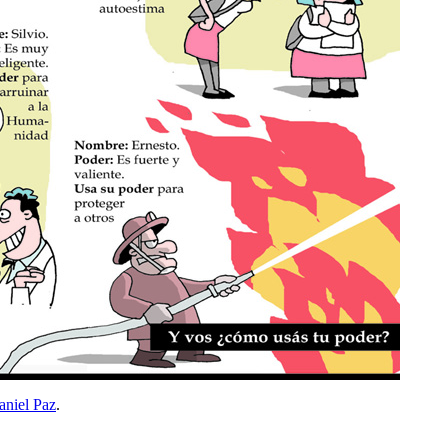
aniel Paz
.