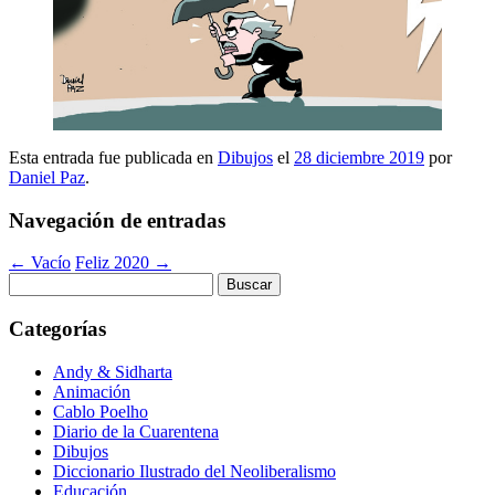
Esta entrada fue publicada en
Dibujos
el
28 diciembre 2019
por
Daniel Paz
.
Navegación de entradas
←
Vacío
Feliz 2020
→
Buscar:
Categorías
Andy & Sidharta
Animación
Cablo Poelho
Diario de la Cuarentena
Dibujos
Diccionario Ilustrado del Neoliberalismo
Educación