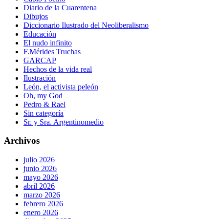
Diario de la Cuarentena
Dibujos
Diccionario Ilustrado del Neoliberalismo
Educación
El nudo infinito
F.Mérides Truchas
GARCAP
Hechos de la vida real
Ilustración
León, el activista peleón
Oh, my God
Pedro & Rael
Sin categoría
Sr. y Sra. Argentinomedio
Archivos
julio 2026
junio 2026
mayo 2026
abril 2026
marzo 2026
febrero 2026
enero 2026