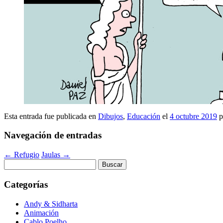
Esta entrada fue publicada en
Dibujos
,
Educación
el
4 octubre 2019
p
Navegación de entradas
←
Refugio
Jaulas
→
Buscar:
Categorías
Andy & Sidharta
Animación
Cablo Poelho