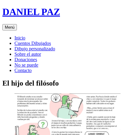
Saltar
DANIEL PAZ
al
contenido
Menú
Inicio
Cuentos Dibujados
Dibujo personalizado
Sobre el autor
Donaciones
No se puede
Contacto
El hijo del filósofo