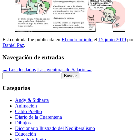
Esta entrada fue publicada en
El nudo infinito
el
15 junio 2019
por
Daniel Paz
.
Navegación de entradas
←
Los dos lados
Las aventuras de Salario
→
Buscar:
Categorías
Andy & Sidharta
Animación
Cablo Poelho
Diario de la Cuarentena
Dibujos
Diccionario Ilustrado del Neoliberalismo
Educación
El nudo infinito