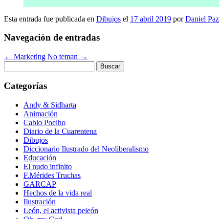
Esta entrada fue publicada en
Dibujos
el
17 abril 2019
por
Daniel Paz
Navegación de entradas
←
Marketing
No teman
→
Buscar:
Categorías
Andy & Sidharta
Animación
Cablo Poelho
Diario de la Cuarentena
Dibujos
Diccionario Ilustrado del Neoliberalismo
Educación
El nudo infinito
F.Mérides Truchas
GARCAP
Hechos de la vida real
Ilustración
León, el activista peleón