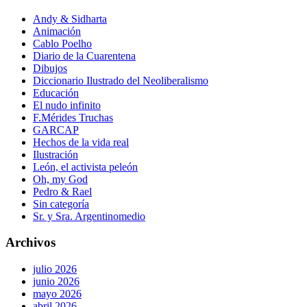
Andy & Sidharta
Animación
Cablo Poelho
Diario de la Cuarentena
Dibujos
Diccionario Ilustrado del Neoliberalismo
Educación
El nudo infinito
F.Mérides Truchas
GARCAP
Hechos de la vida real
Ilustración
León, el activista peleón
Oh, my God
Pedro & Rael
Sin categoría
Sr. y Sra. Argentinomedio
Archivos
julio 2026
junio 2026
mayo 2026
abril 2026