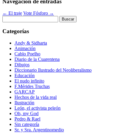
Navegación de entradas
←
El traje
Vote Fósforo
→
Buscar:
Categorías
Andy & Sidharta
Animación
Cablo Poelho
Diario de la Cuarentena
Dibujos
Diccionario Ilustrado del Neoliberalismo
Educación
El nudo infinito
F.Mérides Truchas
GARCAP
Hechos de la vida real
Ilustración
León, el activista peleón
Oh, my God
Pedro & Rael
Sin categoría
Sr. y Sra. Argentinomedio