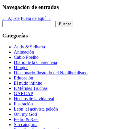
Navegación de entradas
←
Ajuste
Fuera de aquí
→
Buscar:
Categorías
Andy & Sidharta
Animación
Cablo Poelho
Diario de la Cuarentena
Dibujos
Diccionario Ilustrado del Neoliberalismo
Educación
El nudo infinito
F.Mérides Truchas
GARCAP
Hechos de la vida real
Ilustración
León, el activista peleón
Oh, my God
Pedro & Rael
Sin categoría