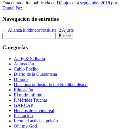
Esta entrada fue publicada en
Dibujos
el
4 septiembre 2018
por
Daniel Paz
.
Navegación de entradas
←
Alianza kirchnerotrotskista_2
Ajuste
→
Buscar:
Categorías
Andy & Sidharta
Animación
Cablo Poelho
Diario de la Cuarentena
Dibujos
Diccionario Ilustrado del Neoliberalismo
Educación
El nudo infinito
F.Mérides Truchas
GARCAP
Hechos de la vida real
Ilustración
León, el activista peleón
Oh, my God