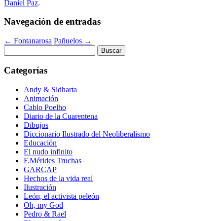
Daniel Paz
.
Navegación de entradas
←
Fontanarosa
Pañuelos
→
Buscar:
Categorías
Andy & Sidharta
Animación
Cablo Poelho
Diario de la Cuarentena
Dibujos
Diccionario Ilustrado del Neoliberalismo
Educación
El nudo infinito
F.Mérides Truchas
GARCAP
Hechos de la vida real
Ilustración
León, el activista peleón
Oh, my God
Pedro & Rael