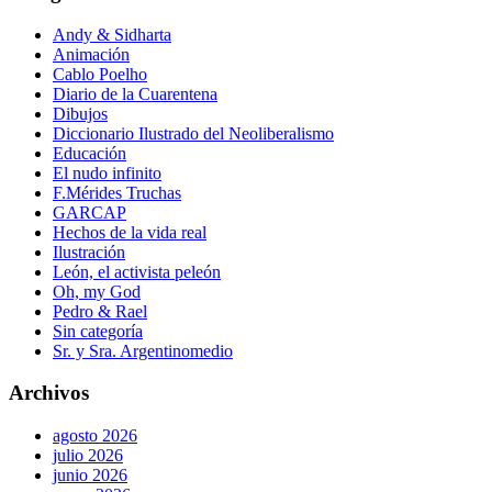
Andy & Sidharta
Animación
Cablo Poelho
Diario de la Cuarentena
Dibujos
Diccionario Ilustrado del Neoliberalismo
Educación
El nudo infinito
F.Mérides Truchas
GARCAP
Hechos de la vida real
Ilustración
León, el activista peleón
Oh, my God
Pedro & Rael
Sin categoría
Sr. y Sra. Argentinomedio
Archivos
agosto 2026
julio 2026
junio 2026