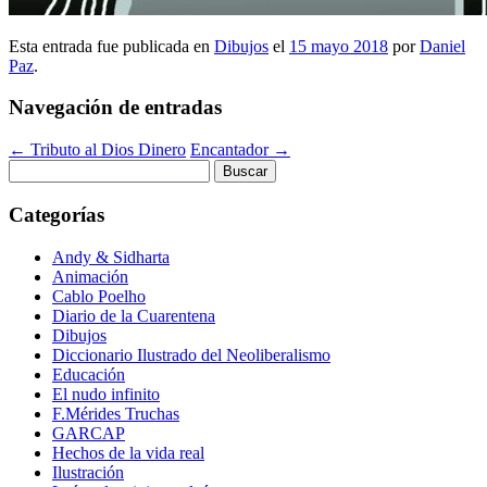
Esta entrada fue publicada en
Dibujos
el
15 mayo 2018
por
Daniel
Paz
.
Navegación de entradas
←
Tributo al Dios Dinero
Encantador
→
Buscar:
Categorías
Andy & Sidharta
Animación
Cablo Poelho
Diario de la Cuarentena
Dibujos
Diccionario Ilustrado del Neoliberalismo
Educación
El nudo infinito
F.Mérides Truchas
GARCAP
Hechos de la vida real
Ilustración