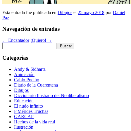
Esta entrada fue publicada en
Dibujos
el
25 mayo 2018
por
Daniel
Paz
.
Navegación de entradas
←
Encantador
¡Quiero!
→
Buscar:
Categorías
Andy & Sidharta
Animación
Cablo Poelho
Diario de la Cuarentena
Dibujos
Diccionario Ilustrado del Neoliberalismo
Educación
El nudo infinito
F.Mérides Truchas
GARCAP
Hechos de la vida real
Ilustración