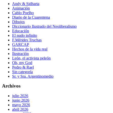
Andy & Sidharta
Animación
Cablo Poelho
Diario de la Cuarentena
Dibujos
Diccionario Ilustrado del Neoliberalismo
Educación
El nudo infinito
F.Mérides Truchas
GARCAP
Hechos de la vida real
Ilustración
León, el activista peleón
Oh, my God
Pedro & Rael
Sin categoría
Sr. y Sra. Argentinomedio
Archivos
julio 2026
junio 2026
mayo 2026
abril 2026