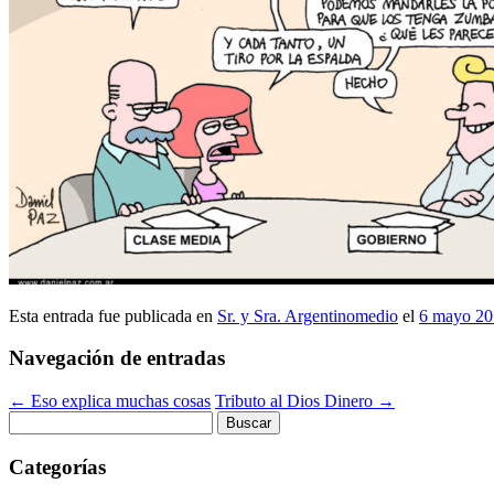
Esta entrada fue publicada en
Sr. y Sra. Argentinomedio
el
6 mayo 20
Navegación de entradas
←
Eso explica muchas cosas
Tributo al Dios Dinero
→
Buscar:
Categorías