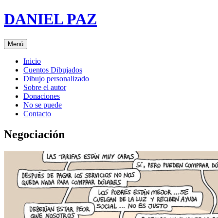
Saltar
DANIEL PAZ
al
contenido
Menú
Inicio
Cuentos Dibujados
Dibujo personalizado
Sobre el autor
Donaciones
No se puede
Contacto
Negociación