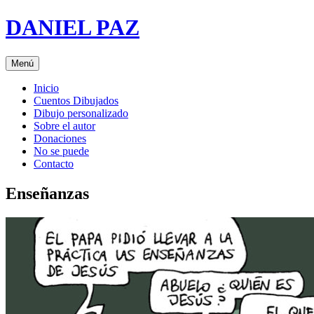
Saltar
DANIEL PAZ
al
contenido
Menú
Inicio
Cuentos Dibujados
Dibujo personalizado
Sobre el autor
Donaciones
No se puede
Contacto
Enseñanzas