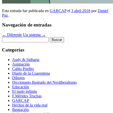
Esta entrada fue publicada en
GARCAP
el
3 abril 2018
por
Daniel
Paz
.
Navegación de entradas
←
Diferente
Un sistema
→
Buscar:
Categorías
Andy & Sidharta
Animación
Cablo Poelho
Diario de la Cuarentena
Dibujos
Diccionario Ilustrado del Neoliberalismo
Educación
El nudo infinito
F.Mérides Truchas
GARCAP
Hechos de la vida real
Ilustración