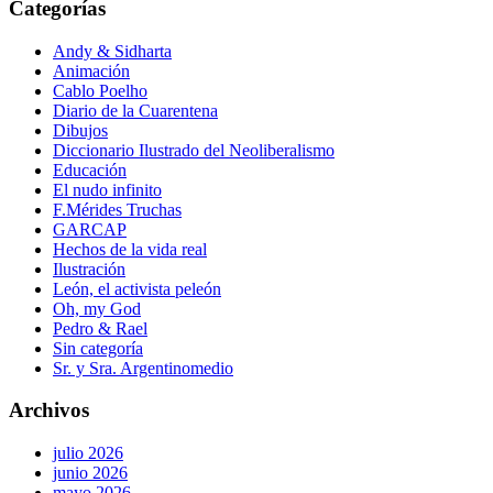
Categorías
Andy & Sidharta
Animación
Cablo Poelho
Diario de la Cuarentena
Dibujos
Diccionario Ilustrado del Neoliberalismo
Educación
El nudo infinito
F.Mérides Truchas
GARCAP
Hechos de la vida real
Ilustración
León, el activista peleón
Oh, my God
Pedro & Rael
Sin categoría
Sr. y Sra. Argentinomedio
Archivos
julio 2026
junio 2026
mayo 2026