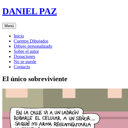
Saltar
DANIEL PAZ
al
contenido
Menú
Inicio
Cuentos Dibujados
Dibujo personalizado
Sobre el autor
Donaciones
No se puede
Contacto
El único sobreviviente