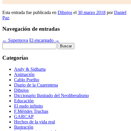
Esta entrada fue publicada en
Dibujos
el
30 marzo 2018
por
Daniel
Paz
.
Navegación de entradas
←
Supernova
El encargado
→
Buscar:
Categorías
Andy & Sidharta
Animación
Cablo Poelho
Diario de la Cuarentena
Dibujos
Diccionario Ilustrado del Neoliberalismo
Educación
El nudo infinito
F.Mérides Truchas
GARCAP
Hechos de la vida real
Ilustración