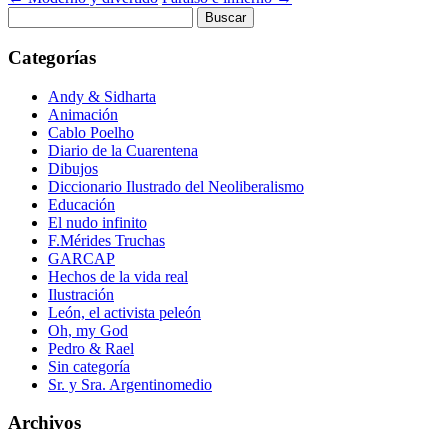
Buscar:
Categorías
Andy & Sidharta
Animación
Cablo Poelho
Diario de la Cuarentena
Dibujos
Diccionario Ilustrado del Neoliberalismo
Educación
El nudo infinito
F.Mérides Truchas
GARCAP
Hechos de la vida real
Ilustración
León, el activista peleón
Oh, my God
Pedro & Rael
Sin categoría
Sr. y Sra. Argentinomedio
Archivos