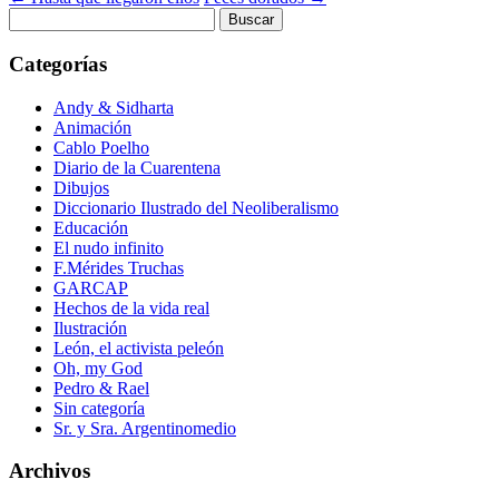
Buscar:
Categorías
Andy & Sidharta
Animación
Cablo Poelho
Diario de la Cuarentena
Dibujos
Diccionario Ilustrado del Neoliberalismo
Educación
El nudo infinito
F.Mérides Truchas
GARCAP
Hechos de la vida real
Ilustración
León, el activista peleón
Oh, my God
Pedro & Rael
Sin categoría
Sr. y Sra. Argentinomedio
Archivos