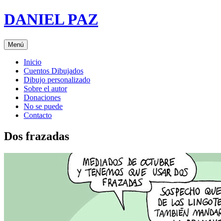
Saltar
DANIEL PAZ
al
contenido
Menú
Inicio
Cuentos Dibujados
Dibujo personalizado
Sobre el autor
Donaciones
No se puede
Contacto
Dos frazadas