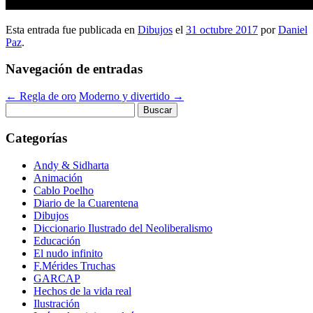
Esta entrada fue publicada en
Dibujos
el
31 octubre 2017
por
Daniel
Paz
.
Navegación de entradas
←
Regla de oro
Moderno y divertido
→
Buscar:
Categorías
Andy & Sidharta
Animación
Cablo Poelho
Diario de la Cuarentena
Dibujos
Diccionario Ilustrado del Neoliberalismo
Educación
El nudo infinito
F.Mérides Truchas
GARCAP
Hechos de la vida real
Ilustración