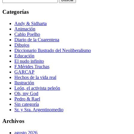
Categorías
Andy & Sidharta
Animación
Cablo Poelho
Diario de la Cuarentena
Dibujos
Diccionario Ilustrado del Neoliberalismo
Educación
El nudo infinito
F.Mérides Truchas
GARCAP
Hechos de la vida real
Ilustración
León, el activista peleón
Oh, my God
Pedro & Rael
Sin categoría
Sr. y Sra. Argentinomedio
Archivos
agosto 2026