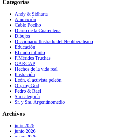
Categorías
Andy & Sidharta
Animación
Cablo Poelho
Diario de la Cuarentena
Dibujos
Diccionario Ilustrado del Neoliberalismo
Educación
El nudo infinito
F.Mérides Truchas
GARCAP
Hechos de la vida real
Ilustración
León, el activista peleón
Oh, my God
Pedro & Rael
Sin categoría
Sr. y Sra. Argentinomedio
Archivos
julio 2026
junio 2026
mayo 2026