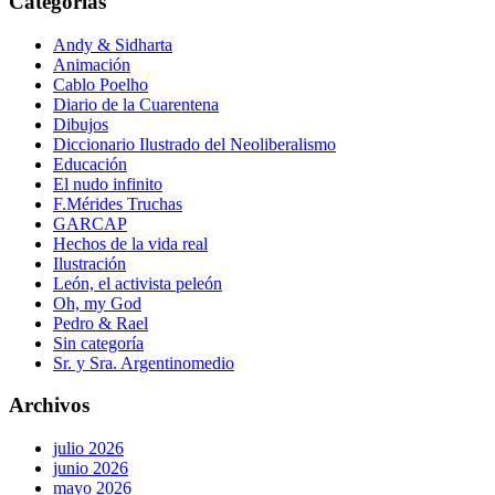
Categorías
Andy & Sidharta
Animación
Cablo Poelho
Diario de la Cuarentena
Dibujos
Diccionario Ilustrado del Neoliberalismo
Educación
El nudo infinito
F.Mérides Truchas
GARCAP
Hechos de la vida real
Ilustración
León, el activista peleón
Oh, my God
Pedro & Rael
Sin categoría
Sr. y Sra. Argentinomedio
Archivos
julio 2026
junio 2026
mayo 2026