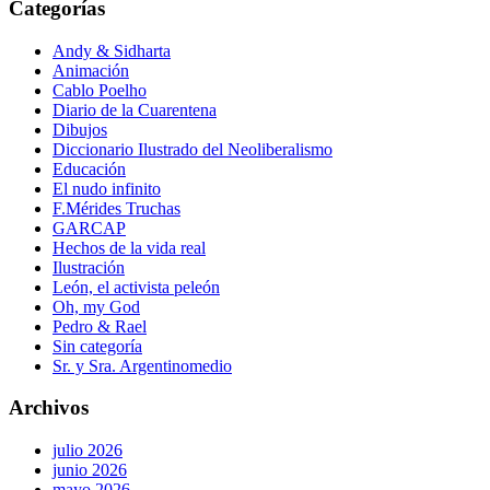
Categorías
Andy & Sidharta
Animación
Cablo Poelho
Diario de la Cuarentena
Dibujos
Diccionario Ilustrado del Neoliberalismo
Educación
El nudo infinito
F.Mérides Truchas
GARCAP
Hechos de la vida real
Ilustración
León, el activista peleón
Oh, my God
Pedro & Rael
Sin categoría
Sr. y Sra. Argentinomedio
Archivos
julio 2026
junio 2026
mayo 2026