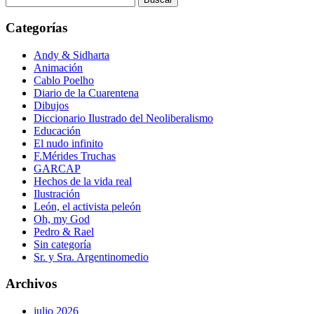
Categorías
Andy & Sidharta
Animación
Cablo Poelho
Diario de la Cuarentena
Dibujos
Diccionario Ilustrado del Neoliberalismo
Educación
El nudo infinito
F.Mérides Truchas
GARCAP
Hechos de la vida real
Ilustración
León, el activista peleón
Oh, my God
Pedro & Rael
Sin categoría
Sr. y Sra. Argentinomedio
Archivos
julio 2026