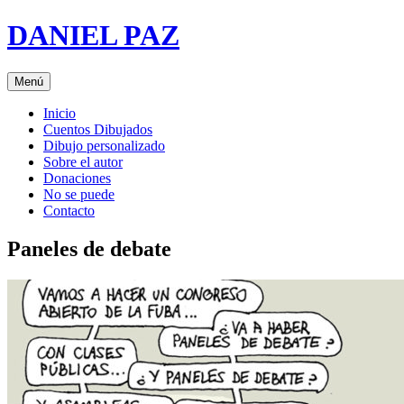
Saltar
DANIEL PAZ
al
contenido
Menú
Inicio
Cuentos Dibujados
Dibujo personalizado
Sobre el autor
Donaciones
No se puede
Contacto
Paneles de debate