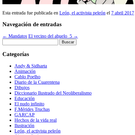
Esta entrada fue publicada en
León, el activista peleón
el
7 abril 2017
Navegación de entradas
←
Mandatos
El vecino del abuelo_5
→
Buscar:
Categorías
Andy & Sidharta
Animación
Cablo Poelho
Diario de la Cuarentena
Dibujos
Diccionario Ilustrado del Neoliberalismo
Educación
El nudo infinito
F.Mérides Truchas
GARCAP
Hechos de la vida real
Ilustración
León, el activista peleón