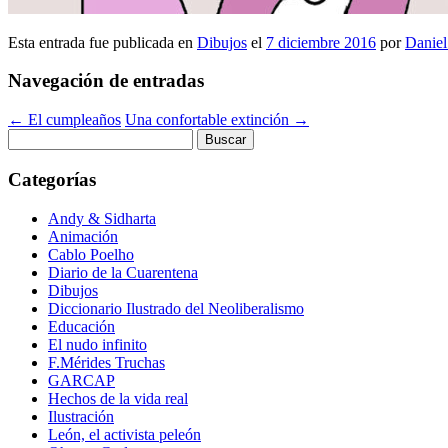
Esta entrada fue publicada en
Dibujos
el
7 diciembre 2016
por
Daniel
Navegación de entradas
←
El cumpleaños
Una confortable extinción
→
Buscar:
Categorías
Andy & Sidharta
Animación
Cablo Poelho
Diario de la Cuarentena
Dibujos
Diccionario Ilustrado del Neoliberalismo
Educación
El nudo infinito
F.Mérides Truchas
GARCAP
Hechos de la vida real
Ilustración
León, el activista peleón