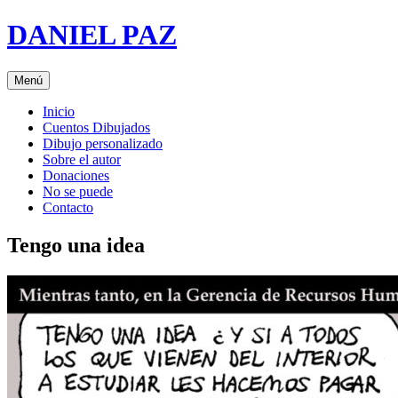
Saltar
DANIEL PAZ
al
contenido
Menú
Inicio
Cuentos Dibujados
Dibujo personalizado
Sobre el autor
Donaciones
No se puede
Contacto
Tengo una idea