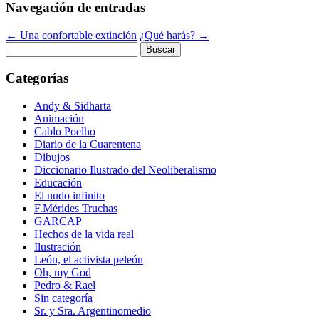
Navegación de entradas
←
Una confortable extinción
¿Qué harás?
→
Buscar:
Categorías
Andy & Sidharta
Animación
Cablo Poelho
Diario de la Cuarentena
Dibujos
Diccionario Ilustrado del Neoliberalismo
Educación
El nudo infinito
F.Mérides Truchas
GARCAP
Hechos de la vida real
Ilustración
León, el activista peleón
Oh, my God
Pedro & Rael
Sin categoría
Sr. y Sra. Argentinomedio