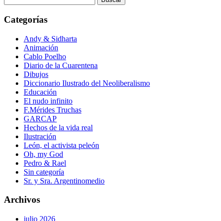
Categorías
Andy & Sidharta
Animación
Cablo Poelho
Diario de la Cuarentena
Dibujos
Diccionario Ilustrado del Neoliberalismo
Educación
El nudo infinito
F.Mérides Truchas
GARCAP
Hechos de la vida real
Ilustración
León, el activista peleón
Oh, my God
Pedro & Rael
Sin categoría
Sr. y Sra. Argentinomedio
Archivos
julio 2026