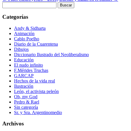
Buscar:
Categorías
Andy & Sidharta
Animación
Cablo Poelho
Diario de la Cuarentena
Dibujos
Diccionario Ilustrado del Neoliberalismo
Educación
El nudo infinito
F.Mérides Truchas
GARCAP
Hechos de la vida real
Ilustración
León, el activista peleón
Oh, my God
Pedro & Rael
Sin categoría
Sr. y Sra. Argentinomedio
Archivos