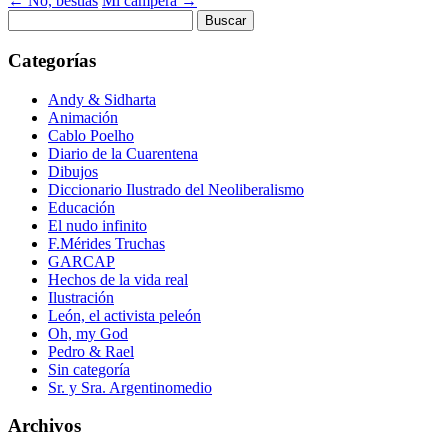
←
No, bestias
Mi campera
→
Buscar:
Categorías
Andy & Sidharta
Animación
Cablo Poelho
Diario de la Cuarentena
Dibujos
Diccionario Ilustrado del Neoliberalismo
Educación
El nudo infinito
F.Mérides Truchas
GARCAP
Hechos de la vida real
Ilustración
León, el activista peleón
Oh, my God
Pedro & Rael
Sin categoría
Sr. y Sra. Argentinomedio
Archivos