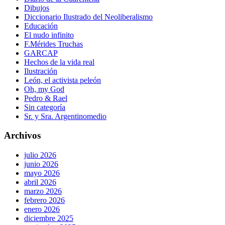
Dibujos
Diccionario Ilustrado del Neoliberalismo
Educación
El nudo infinito
F.Mérides Truchas
GARCAP
Hechos de la vida real
Ilustración
León, el activista peleón
Oh, my God
Pedro & Rael
Sin categoría
Sr. y Sra. Argentinomedio
Archivos
julio 2026
junio 2026
mayo 2026
abril 2026
marzo 2026
febrero 2026
enero 2026
diciembre 2025