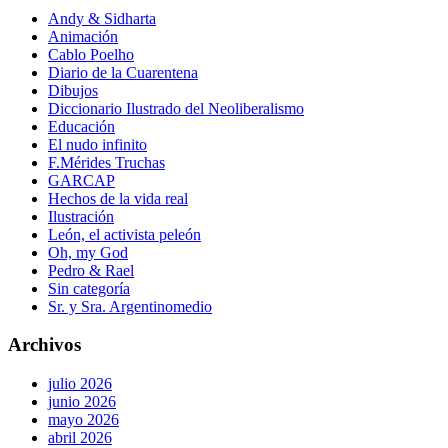
Andy & Sidharta
Animación
Cablo Poelho
Diario de la Cuarentena
Dibujos
Diccionario Ilustrado del Neoliberalismo
Educación
El nudo infinito
F.Mérides Truchas
GARCAP
Hechos de la vida real
Ilustración
León, el activista peleón
Oh, my God
Pedro & Rael
Sin categoría
Sr. y Sra. Argentinomedio
Archivos
julio 2026
junio 2026
mayo 2026
abril 2026