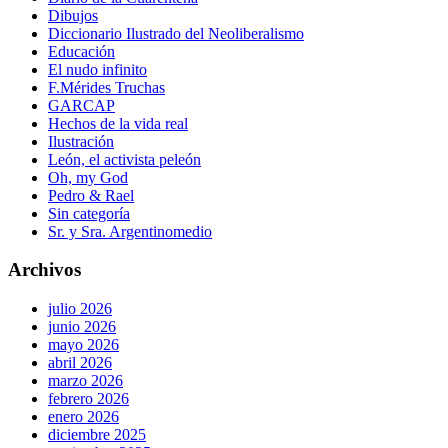
Dibujos
Diccionario Ilustrado del Neoliberalismo
Educación
El nudo infinito
F.Mérides Truchas
GARCAP
Hechos de la vida real
Ilustración
León, el activista peleón
Oh, my God
Pedro & Rael
Sin categoría
Sr. y Sra. Argentinomedio
Archivos
julio 2026
junio 2026
mayo 2026
abril 2026
marzo 2026
febrero 2026
enero 2026
diciembre 2025