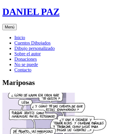
Saltar
DANIEL PAZ
al
contenido
Menú
Inicio
Cuentos Dibujados
Dibujo personalizado
Sobre el autor
Donaciones
No se puede
Contacto
Mariposas